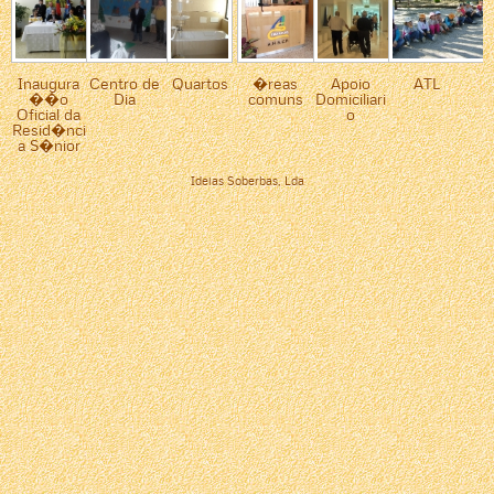
Inaugura
Centro de
Quartos
�reas
Apoio
ATL
��o
Dia
comuns
Domiciliari
Oficial da
o
Resid�nci
a S�nior
Ideias Soberbas, Lda