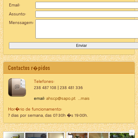
Email:
Assunto:
Menssagem:
Contactos r�pidos
Telefones:
238 487 108 | 238 481 336
email:
ahscp@sapo.pt
...mais
Hor�rio de funcionamento:
7 dias por semana, das 07:30h �s 19:00h.