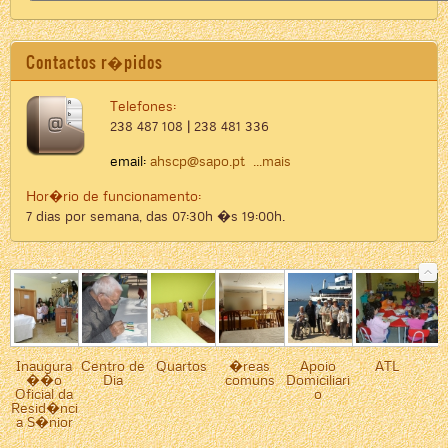
Contactos r�pidos
Telefones:
238 487 108 | 238 481 336
email:
ahscp@sapo.pt
...mais
Hor�rio de funcionamento:
7 dias por semana, das 07:30h �s 19:00h.
Inaugura
Centro de
Quartos
�reas
Apoio
ATL
��o
Dia
comuns
Domiciliari
Oficial da
o
Resid�nci
a S�nior