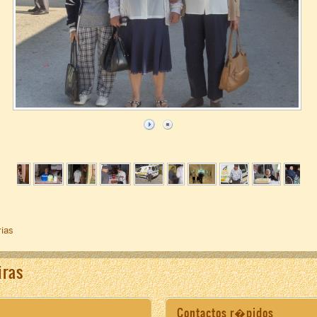
rias
iras
Contactos r�pidos