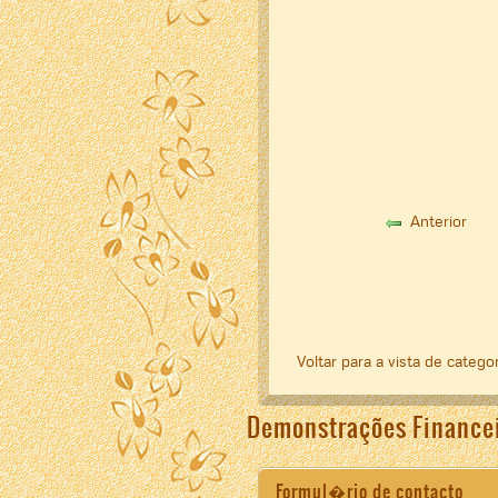
Anterior
Voltar para a vista de catego
Demonstrações Finance
Formul�rio de contacto