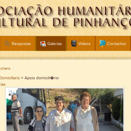
Respostas
Galerias
Videos
Contactos
iliario
omiciliario
» Apoio domicili�rio
rias