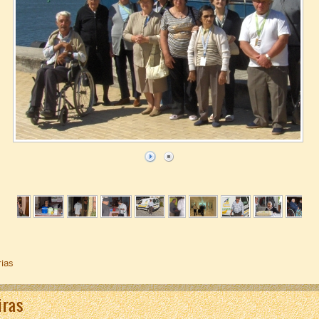
rias
iras