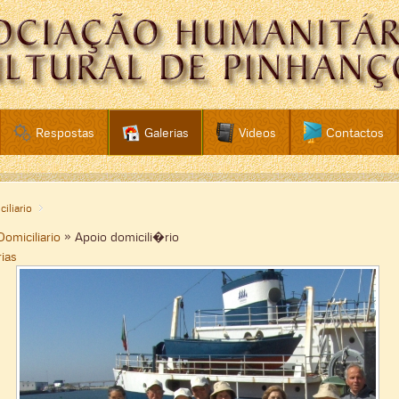
Respostas
Galerias
Videos
Contactos
iliario
omiciliario
» Apoio domicili�rio
rias