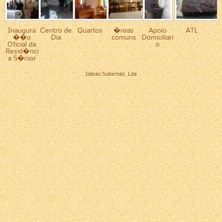
Inaugura
Centro de
Quartos
�reas
Apoio
ATL
��o
Dia
comuns
Domiciliari
Oficial da
o
Resid�nci
a S�nior
Ideias Soberbas, Lda