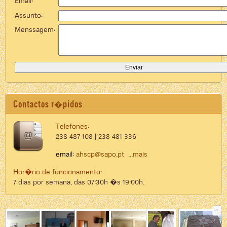
Email:
Assunto:
Menssagem:
Contactos r�pidos
Telefones:
238 487 108 | 238 481 336
email:
ahscp@sapo.pt
...mais
Hor�rio de funcionamento:
7 dias por semana, das 07:30h �s 19:00h.