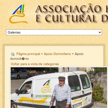
Página principal
»
Apoio Domiciliario
» Apoio
domicili�rio
Voltar para a vista de categorias