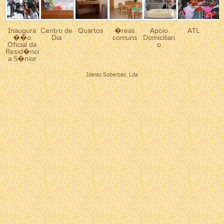
Inaugura
Centro de
Quartos
�reas
Apoio
ATL
��o
Dia
comuns
Domiciliari
Oficial da
o
Resid�nci
a S�nior
Ideias Soberbas, Lda