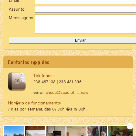
Email:
Assunto:
Menssagem:
Contactos r�pidos
Telefones:
238 487 108 | 238 481 336
email:
ahscp@sapo.pt
...mais
Hor�rio de funcionamento:
7 dias por semana, das 07:30h �s 19:00h.