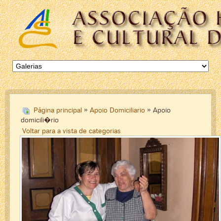
Página principal
»
Apoio Domiciliario
» Apoio
domicili�rio
Voltar para a vista de categorias