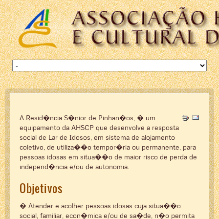
A Resid�ncia S�nior de Pinhan�os, � um
equipamento da AHSCP que desenvolve a resposta
social de Lar de Idosos, em sistema de alojamento
coletivo, de utiliza��o tempor�ria ou permanente, para
pessoas idosas em situa��o de maior risco de perda de
independ�ncia e/ou de autonomia.
Objetivos
� Atender e acolher pessoas idosas cuja situa��o
social, familiar, econ�mica e/ou de sa�de, n�o permita