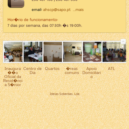
email:
ahscp@sapo.pt
...mais
Hor�rio de funcionamento:
7 dias por semana, das 07:30h �s 19:00h.
Inaugura
Centro de
Quartos
�reas
Apoio
ATL
��o
Dia
comuns
Domiciliari
Oficial da
o
Resid�nci
a S�nior
Ideias Soberbas, Lda