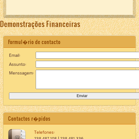
Demonstrações Financeiras
Formul�rio de contacto
Email:
Assunto:
Menssagem:
Contactos r�pidos
Telefones:
238 487 108 | 238 481 336