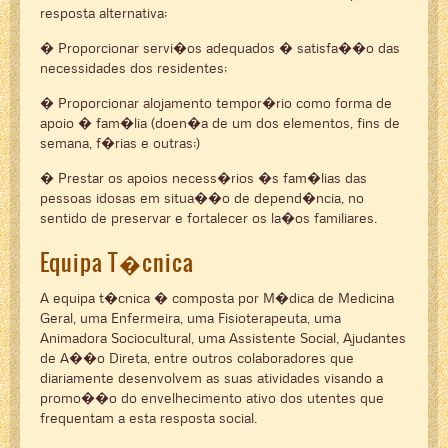
resposta alternativa;
� Proporcionar servi�os adequados � satisfa��o das
necessidades dos residentes;
� Proporcionar alojamento tempor�rio como forma de
apoio � fam�lia (doen�a de um dos elementos, fins de
semana, f�rias e outras;)
� Prestar os apoios necess�rios �s fam�lias das
pessoas idosas em situa��o de depend�ncia, no
sentido de preservar e fortalecer os la�os familiares.
Equipa T�cnica
A equipa t�cnica � composta por M�dica de Medicina
Geral, uma Enfermeira, uma Fisioterapeuta, uma
Animadora Sociocultural, uma Assistente Social, Ajudantes
de A��o Direta, entre outros colaboradores que
diariamente desenvolvem as suas atividades visando a
promo��o do envelhecimento ativo dos utentes que
frequentam a esta resposta social.