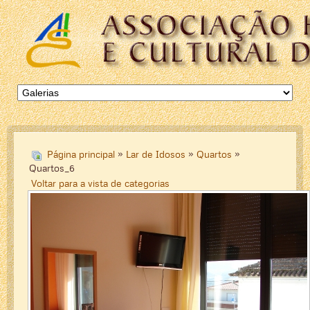
Página principal
»
Lar de Idosos
»
Quartos
»
Quartos_6
Voltar para a vista de categorias