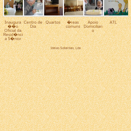
Inaugura
Centro de
Quartos
�reas
Apoio
ATL
��o
Dia
comuns
Domiciliari
Oficial da
o
Resid�nci
a S�nior
Ideias Soberbas, Lda