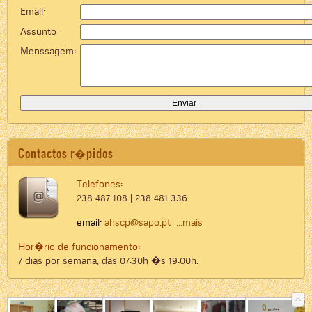
Email:
Assunto:
Menssagem:
Contactos r�pidos
Telefones:
238 487 108 | 238 481 336
email:
ahscp@sapo.pt
...mais
Hor�rio de funcionamento:
7 dias por semana, das 07:30h �s 19:00h.