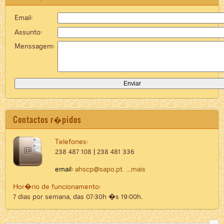
Email:
Assunto:
Menssagem:
Contactos r�pidos
Telefones:
238 487 108 | 238 481 336
email:
ahscp@sapo.pt
...mais
Hor�rio de funcionamento:
7 dias por semana, das 07:30h �s 19:00h.