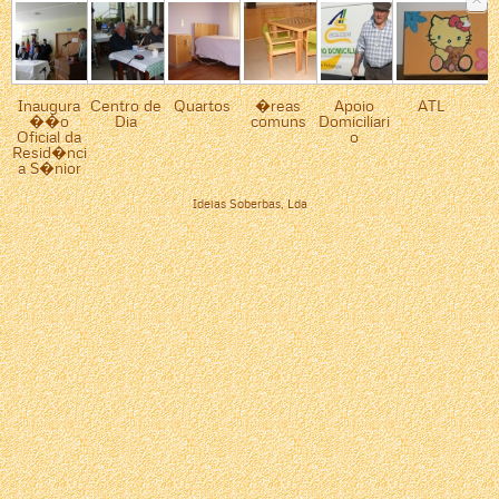
Inaugura
Centro de
Quartos
�reas
Apoio
ATL
��o
Dia
comuns
Domiciliari
Oficial da
o
Resid�nci
a S�nior
Ideias Soberbas, Lda