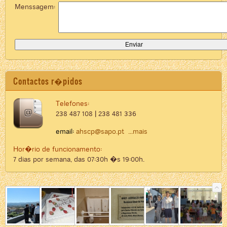
Menssagem:
Contactos r�pidos
Telefones:
238 487 108 | 238 481 336
email:
ahscp@sapo.pt
...mais
Hor�rio de funcionamento:
7 dias por semana, das 07:30h �s 19:00h.