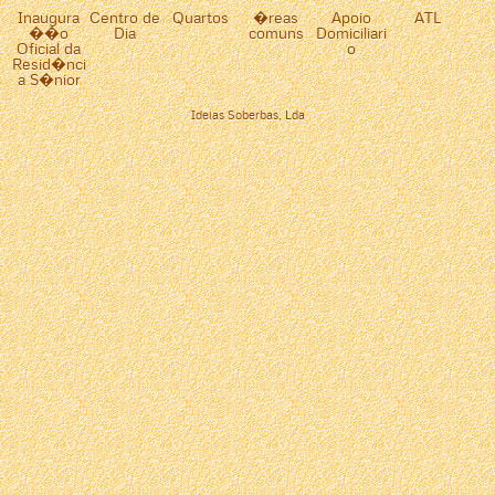
Inaugura
Centro de
Quartos
�reas
Apoio
ATL
��o
Dia
comuns
Domiciliari
Oficial da
o
Resid�nci
a S�nior
Ideias Soberbas, Lda